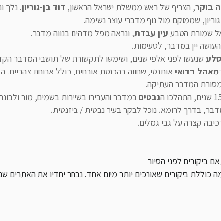
 בוקר
, הצריף של ראש ממשלת ישראל הראשון,
דוד בן-גוריון
. נלך ו
גוריון, שממוקם מול נוף מדברי עוצר נשימה.
אל שמורת הטבע
עין עבדת
, ונראה מפל מדהים בנווה מדבר.
עושה יין במדבר, לטעימות.
סלע
שנעשו לפני אלפי שנים, ושימשו לתקשורת של תושבי המדבר הקד
מאהל בדואי
אותנטי, שחווה בהכנסת אורחים, כולל ארוחת צהריים. ה
מסורת המדבר העתיקה.
נבטים
במדבר והעבירו בשיירות בשמים, מור ולבונה,
בר, בדרך לרומא. נוכל לבקר בעיר נבטית / ביזנטית.
כיבה קצרה על גבי גמלים.
ם ביקורים לפני הסיור.
ה כוללת ביקורים שאורכים יותר מיום אחד. נבחר יחדיו את האתרים שנ