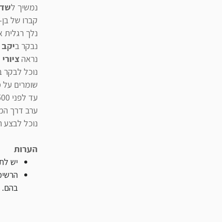
נמשיך ל
שדה
קברו של בן-
נלך רגלית 
נבקר ב
יקב
ה
נראה
ציורי 
נוכל לבקר ב
שומרים על 
עד לפני 1500 שנים, התהלכו ה
ערב דרך המד
נוכל לבצע ר
הערות
יש לתא
הרשימ
בהם.